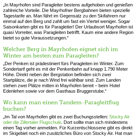
„In Mayrhofen sind Paragleiter bestens aufgehoben und genießen
zahlreiche Vorteile. Die Mayrhofner Bergbahnen bieten spezielle
Tagestarife an. Man fährt im Gegensatz zu den Skifahrern nur
einmal auf den Berg und zahlt um fast ein Viertel weniger. Sogar
Saisonkarten gibt es für Paragleiter! Der Urlaubsort Mayrhofen ist
quasi Vorreiter, was Paragleiten betrifft. Kaum eine andere Region
bietet so gute Voraussetzungen.“
Welcher Berg in Mayrhofen eignet sich im
Winter am besten zum Paragleiten?
„Der Penken ist prädestiniert fürs Paragleiten im Winter. Zum
Sondertarif geht es mit der Penkenbahn auf knapp 1.790 Meter
Höhe. Direkt neben der Bergstation befinden sich zwei
Startplätze, die je nach Wind frei wählbar sind. Zum Landen
stehen zwei Plätze mitten in Mayrhofen bereit – beim Hotel
Edenlehen sowie vor dem Gasthaus Bruggerstube.“
Wo kann man einen Tandem-Paragleitflug
buchen?
„Im Tal von Mayrhofen gibt es zwei Buchungsstellen:
Stocky Air
oder die Zillertaler Flugschule
. Dort sollte man sich mindestens
einen Tag vorher anmelden. Für Kurzentschlossene gibt es direkt
im Skigebiet noch ein zusätzliches Büro von Stocky Air. Hat man