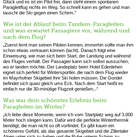
Glück und es ist ein Pilot frei, dann steht einem spontanen
Paragleitflug nichts im Weg. So schnell kann es gehen und man
tauscht die Ski gegen einen Schirm.“
Wie ist der Ablauf beim Tandem-Paragleiten
und was erwartet Passagiere vor, während und
nach dem Flug?
„Zuerst lernt man seinen Piloten kennen, immerhin sollte man ihm
schon etwas vertrauen können (lacht). Danach folgt eine
Einweisung, wie man sich beim Start, der Landung und während
des Fluges verhält. Der Passagier kann sich selbst aussuchen,
wo er landen möchte. Der Landeplatz beim Hotel Edenlehen
eignet sich perfekt für Wintersportler, die nach dem Flug wieder
im Mayrhofner Skigebiet ihre Ski holen müssen. Die Gondel
befindet sich quasi gleich ums Eck. Nach dem Start heißt es
einfach nur die 30-minütige Flugzeit genießen...“
Was war dein schönstes Erlebnis beim
Paragleiten im Winter?
„Ich liebe diese Momente, wenn ich vom Startplatz weg auf 3.000
Meter hoch steigen kann. Dafür wird die perfekte Winterthermik
benötigt, die man nicht so oft vorfindet. Es gibt kaum ein
schöneres Gefühl, als das gesamte Skigebiet und die Zillertaler
Alpen unter sich zu haben und die Ruhe unterm Schirm zu