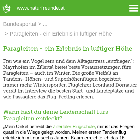
➜ Hauptregion der Seite anspringen
www.naturfreunde.at
Bundesportal
Paragleiten - ein Erlebnis in luftiger Höhe
Paragleiten - ein Erlebnis in luftiger Höhe
Frei wie ein Vogel sein und dem Alltagsstress „entfliegen“:
Mayrhofen im Zillertal bietet beste Voraussetzungen fürs
Paragleiten – auch im Winter. Die große Vielfalt an
Tandem- Höhen- und Superhöhenflügen begeistert
immer mehr Wintersportler. Fluglehrer Leonhard Dornauer
verrät im Interview die besten Start- und Landeplätze und
wie Passagiere das Flug-Feeling erleben.
Wann hast du deine Leidenschaft fürs
Paragleiten entdeckt?
„Mein Onkel betreibt die
Zillertaler Flugschule,
mir ist das Fliegen
quasi in die Wiege gelegt worden. Meinen ersten Tandemflug
erlebte ich mit nur sechs Jahren. Kaum erreichte ich das 16.