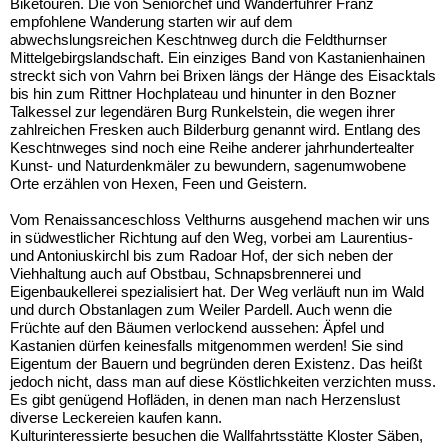
Biketouren. Die von Seniorchef und Wanderführer Franz
empfohlene Wanderung starten wir auf dem
abwechslungsreichen Keschtnweg durch die Feldthurnser
Mittelgebirgslandschaft. Ein einziges Band von Kastanienhainen
streckt sich von Vahrn bei Brixen längs der Hänge des Eisacktals
bis hin zum Rittner Hochplateau und hinunter in den Bozner
Talkessel zur legendären Burg Runkelstein, die wegen ihrer
zahlreichen Fresken auch Bilderburg genannt wird. Entlang des
Keschtnweges sind noch eine Reihe anderer jahrhundertealter
Kunst- und Naturdenkmäler zu bewundern, sagenumwobene
Orte erzählen von Hexen, Feen und Geistern.
Vom Renaissanceschloss Velthurns ausgehend machen wir uns
in südwestlicher Richtung auf den Weg, vorbei am Laurentius-
und Antoniuskirchl bis zum Radoar Hof, der sich neben der
Viehhaltung auch auf Obstbau, Schnapsbrennerei und
Eigenbaukellerei spezialisiert hat. Der Weg verläuft nun im Wald
und durch Obstanlagen zum Weiler Pardell. Auch wenn die
Früchte auf den Bäumen verlockend aussehen: Äpfel und
Kastanien dürfen keinesfalls mitgenommen werden! Sie sind
Eigentum der Bauern und begründen deren Existenz. Das heißt
jedoch nicht, dass man auf diese Köstlichkeiten verzichten muss.
Es gibt genügend Hofläden, in denen man nach Herzenslust
diverse Leckereien kaufen kann.
Kulturinteressierte besuchen die Wallfahrtsstätte Kloster Säben,