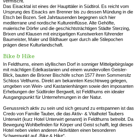
vermischt.
Das Eisacktal ist eines der Haupttäler in Südtirol. Es reicht vom
Ursprung des Eisacks am Brenner bis zu dessen Mündung in die
Etsch bei Bozen. Seit Jahrtausenden begegnen sich hier
mediterrane und nordische Kultureinflüsse. Alte Gehöfte,
malerische Dörfer und die geschichtsträchtigen Städte Sterzing,
Brixen und Klausen mit einzigartigen Kunstwerken führender
Baumeister, Maler und Bildhauer quer durch alle Stilepochen
prägen diese Kulturlandschaft.
Bike & Hike
In Feldthurns, einem idyllischen Dorf in sonniger Mittelgebirgslage
mit mächtigen Edelkastanien und einem wundervollen Geisler-
Blick, bauten die Brixner Bischöfe schon 1577 ihren Sommersitz
Schloss Velthurns. Direkt am bekannten Keschtnweg gelegen,
umgeben von Wein- und Kastanienhängen sowie den imposanten
Erhebungen der Südtiroler Bergwelt, ist Feldthurns ein idealer
Ausgangspunkt für Unternehmungen in der Natur.
Genussreich aktiv zu sein und sich gesund zu entspannen ist das
Credo von Familie Tauber, die das Aktiv- & Vitalhotel Taubers
Unterwirt (kurz Hotel Unterwirt genannt) in Feldthurns betreibt. Da
Bewegung Wohlbefinden für Körper und Geist schafft, legt dieses
Hotel neben vielen anderen Aktivitäten einen besonderen
Schwerpunkt auf „Bike & Hike“.