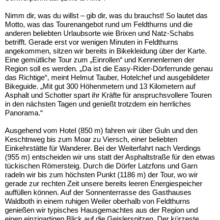
Nimm dir, was du willst – gib dir, was du brauchst! So lautet das
Motto, was das Tourenangebot rund um Feldthurns und die
anderen beliebten Urlaubsorte wie Brixen und Natz-Schabs
betrifft. Gerade erst vor wenigen Minuten in Feldthurns
angekommen, sitzen wir bereits in Bikekleidung über der Karte.
Eine gemütliche Tour zum „Einrollen“ und Kennenlernen der
Region soll es werden
.
„Da ist die Easy-Rider-Dörferrunde genau
das Richtige“, meint Helmut Tauber, Hotelchef und ausgebildeter
Bikeguide. „Mit gut 300 Höhenmetern und 13 Kilometern auf
Asphalt und Schotter spart ihr Kräfte für anspruchsvollere Touren
in den nächsten Tagen und genießt trotzdem ein herrliches
Panorama.“
Ausgehend vom Hotel (850 m) fahren wir über Guln und den
Keschtnweg bis zum Moar zu Viersch, einer beliebten
Einkehrstätte für Wanderer. Bei der Weiterfahrt nach Verdings
(955 m) entscheiden wir uns statt der Asphaltstraße für den etwas
tückischen Römersteig. Durch die Dörfer Latzfons und Garn
radeln wir bis zum höchsten Punkt (1186 m) der Tour, wo wir
gerade zur rechten Zeit unsere bereits leeren Energiespeicher
auffüllen können. Auf der Sonnenterrasse des Gasthauses
Waldboth in einem ruhigen Weiler oberhalb von Feldthurns
genießen wir typisches Hausgemachtes aus der Region und
einen einzigartigen Blick auf die Geislerspitzen. Der kürzeste