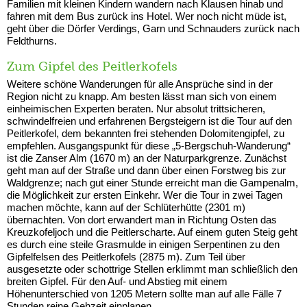
Familien mit kleinen Kindern wandern nach Klausen hinab und
fahren mit dem Bus zurück ins Hotel. Wer noch nicht müde ist,
geht über die Dörfer Verdings, Garn und Schnauders zurück nach
Feldthurns.
Zum Gipfel des Peitlerkofels
Weitere schöne Wanderungen für alle Ansprüche sind in der
Region nicht zu knapp. Am besten lässt man sich von einem
einheimischen Experten beraten. Nur absolut trittsicheren,
schwindelfreien und erfahrenen Bergsteigern ist die Tour auf den
Peitlerkofel, dem bekannten frei stehenden Dolomitengipfel, zu
empfehlen. Ausgangspunkt für diese „5-Bergschuh-Wanderung“
ist die Zanser Alm (1670 m) an der Naturparkgrenze. Zunächst
geht man auf der Straße und dann über einen Forstweg bis zur
Waldgrenze; nach gut einer Stunde erreicht man die Gampenalm,
die Möglichkeit zur ersten Einkehr. Wer die Tour in zwei Tagen
machen möchte, kann auf der Schlüterhütte (2301 m)
übernachten. Von dort erwandert man in Richtung Osten das
Kreuzkofeljoch und die Peitlerscharte. Auf einem guten Steig geht
es durch eine steile Grasmulde in einigen Serpentinen zu den
Gipfelfelsen des Peitlerkofels (2875 m). Zum Teil über
ausgesetzte oder schottrige Stellen erklimmt man schließlich den
breiten Gipfel. Für den Auf- und Abstieg mit einem
Höhenunterschied von 1205 Metern sollte man auf alle Fälle 7
Stunden reine Gehzeit einplanen.