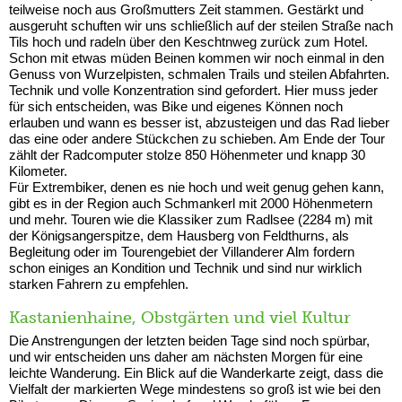
teilweise noch aus Großmutters Zeit stammen. Gestärkt und
ausgeruht schuften wir uns schließlich auf der steilen Straße nach
Tils hoch und radeln über den Keschtnweg zurück zum Hotel.
Schon mit etwas müden Beinen kommen wir noch einmal in den
Genuss von Wurzelpisten, schmalen Trails und steilen Abfahrten.
Technik und volle Konzentration sind gefordert. Hier muss jeder
für sich entscheiden, was Bike und eigenes Können noch
erlauben und wann es besser ist, abzusteigen und das Rad lieber
das eine oder andere Stückchen zu schieben. Am Ende der Tour
zählt der Radcomputer stolze 850 Höhenmeter und knapp 30
Kilometer.
Für Extrembiker, denen es nie hoch und weit genug gehen kann,
gibt es in der Region auch Schmankerl mit 2000 Höhenmetern
und mehr. Touren wie die Klassiker zum Radlsee (2284 m) mit
der Königsangerspitze, dem Hausberg von Feldthurns, als
Begleitung oder im Tourengebiet der Villanderer Alm fordern
schon einiges an Kondition und Technik und sind nur wirklich
starken Fahrern zu empfehlen.
Kastanienhaine, Obstgärten und viel Kultur
Die Anstrengungen der letzten beiden Tage sind noch spürbar,
und wir entscheiden uns daher am nächsten Morgen für eine
leichte Wanderung. Ein Blick auf die Wanderkarte zeigt, dass die
Vielfalt der markierten Wege mindestens so groß ist wie bei den