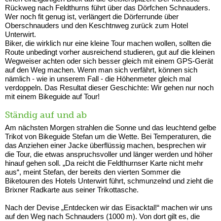
Rückweg nach Feldthurns führt über das Dörfchen Schnauders.
Wer noch fit genug ist, verlängert die Dörferrunde über
Oberschnauders und den Keschtnweg zurück zum Hotel
Unterwirt.
Biker, die wirklich nur eine kleine Tour machen wollen, sollten die
Route unbedingt vorher ausreichend studieren, gut auf die kleinen
Wegweiser achten oder sich besser gleich mit einem GPS-Gerät
auf den Weg machen. Wenn man sich verfährt, können sich
nämlich - wie in unserem Fall - die Höhenmeter gleich mal
verdoppeln. Das Resultat dieser Geschichte: Wir gehen nur noch
mit einem Bikeguide auf Tour!
Ständig auf und ab
Am nächsten Morgen strahlen die Sonne und das leuchtend gelbe
Trikot von Bikeguide Stefan um die Wette. Bei Temperaturen, die
das Anziehen einer Jacke überflüssig machen, besprechen wir
die Tour, die etwas anspruchsvoller und länger werden und höher
hinauf gehen soll. „Da reicht die Feldthurnser Karte nicht mehr
aus“, meint Stefan, der bereits den vierten Sommer die
Biketouren des Hotels Unterwirt führt, schmunzelnd und zieht die
Brixner Radkarte aus seiner Trikottasche.
Nach der Devise „Entdecken wir das Eisacktal!“ machen wir uns
auf den Weg nach Schnauders (1000 m). Von dort gilt es, die