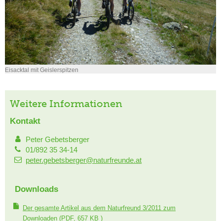
Eisacktal mit Geislerspitzen
Weitere Informationen
Kontakt
Peter Gebetsberger
01/892 35 34-14
peter.gebetsberger@naturfreunde.at
Downloads
Der gesamte Artikel aus dem Naturfreund 3/2011 zum
Downloaden
(PDF, 657 KB )