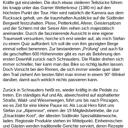
Kräfte gut einzuteilen. Die doch etwas steileren Teilstücke führen
bis knapp unter das Garner Wetterkreuz (1380 m) auf den
höchsten Punkt der Tour. Hier wird natürlich die Kamera aus dem
Rucksack geholt, um die traumhaften Ausblicke auf die Südtiroler
Bergwelt festzuhalten. Plose, Peitlerkofel, Aferer, Geislerspitzen
und der Schlern mit der Seiser Alm reihen sich majestätisch
aneinander. Durch die faszinierende Aussicht in eine eigene
Traumwelt versunken, horche ich erst wieder auf, als mich Stefan
zu einem Quiz auffordert: Ich soll die von ihm gezeigten Berge
einmal selbst benennen. Zur bestandenen „Prüfung“ und auch für
die geschafften 600 Höhenmeter gibt es nun als Belohnung den
ersten Downhill zurück nach Schnauders. Die Räder drehen sich
immer schneller, hier kann man das Bike so richtig laufen lassen.
Doch Vorsicht bei den Rinnen, die sich immer wieder quer über
den Trail ziehen! Am besten fährt man immer in einem 90°-Winkel
darüber, damit auch wirklich nichts passieren kann.
Zurück in Schnauders heißt es, wieder kräftig in die Pedale zu
treten. Ein ständiges Auf und Ab, abwechselnd auf asphaltierter
Straße, Wald- und Wiesenwegen, führt uns bis nach Pinzagen,
wo es Zeit für eine kleine Pause ist. Als Local Hero führt uns
Stefan zur „Alpenrose“, einem der 19 Mitgliedsbetriebe, die zur
„Eisacktaler Kost“, der ältesten Südtiroler Spezialitätenwoche,
laden. Regionale Produkte stehen im Mittelpunkt. Einheimischen
und Gästen werden traditionelle Gerichte serviert, deren Rezepte