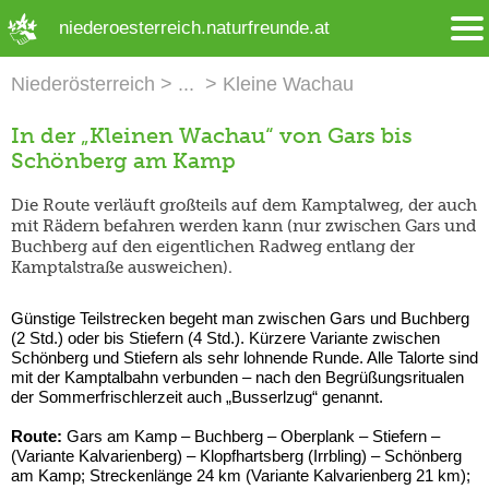
➜ Hauptregion der Seite anspringen
niederoesterreich.naturfreunde.at
Niederösterreich
Kleine Wachau
In der „Kleinen Wachau“ von Gars bis
Schönberg am Kamp
Die Route verläuft großteils auf dem Kamptalweg, der auch
mit Rädern befahren werden kann (nur zwischen Gars und
Buchberg auf den eigentlichen Radweg entlang der
Kamptalstraße ausweichen).
Günstige Teilstrecken begeht man zwischen Gars und Buchberg
(2 Std.) oder bis Stiefern (4 Std.). Kürzere Variante zwischen
Schönberg und Stiefern als sehr lohnende Runde. Alle Talorte sind
mit der Kamptalbahn verbunden – nach den Begrüßungsritualen
der Sommerfrischlerzeit auch „Busserlzug“ genannt.
Route:
Gars am Kamp – Buchberg – Oberplank – Stiefern –
(Variante Kalvarienberg) – Klopfhartsberg (Irrbling) – Schönberg
am Kamp; Streckenlänge 24 km (Variante Kalvarienberg 21 km);