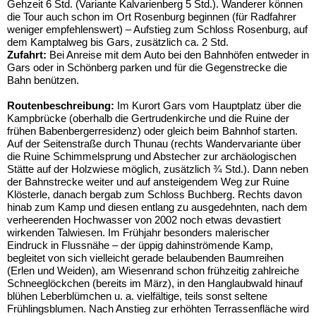
Gehzeit 6 Std. (Variante Kalvarienberg 5 Std.). Wanderer können
die Tour auch schon im Ort Rosenburg beginnen (für Radfahrer
weniger empfehlenswert) – Aufstieg zum Schloss Rosenburg, auf
dem Kamptalweg bis Gars, zusätzlich ca. 2 Std.
Zufahrt:
Bei Anreise mit dem Auto bei den Bahnhöfen entweder in
Gars oder in Schönberg parken und für die Gegenstrecke die
Bahn benützen.
Routenbeschreibung:
Im Kurort Gars
vom Hauptplatz über die
Kampbrücke (oberhalb die Gertrudenkirche und die Ruine der
frühen Babenbergerresidenz) oder gleich beim Bahnhof starten.
Auf der Seitenstraße durch Thunau (rechts Wandervariante über
die Ruine Schimmelsprung und Abstecher zur archäologischen
Stätte auf der Holzwiese möglich, zusätzlich ¾ Std.). Dann neben
der Bahnstrecke weiter und auf ansteigendem Weg zur Ruine
Klösterle, danach bergab zum Schloss Buchberg. Rechts davon
hinab zum Kamp und diesen entlang zu ausgedehnten, nach dem
verheerenden Hochwasser von 2002 noch etwas devastiert
wirkenden Talwiesen. Im Frühjahr besonders malerischer
Eindruck in Flussnähe – der üppig dahinströmende Kamp,
begleitet von sich vielleicht gerade belaubenden Baumreihen
(Erlen und Weiden), am Wiesenrand schon frühzeitig zahlreiche
Schneeglöckchen (bereits im März), in den Hanglaubwald hinauf
blühen Leberblümchen u. a. vielfältige, teils sonst seltene
Frühlingsblumen. Nach Anstieg zur erhöhten Terrassenfläche wird