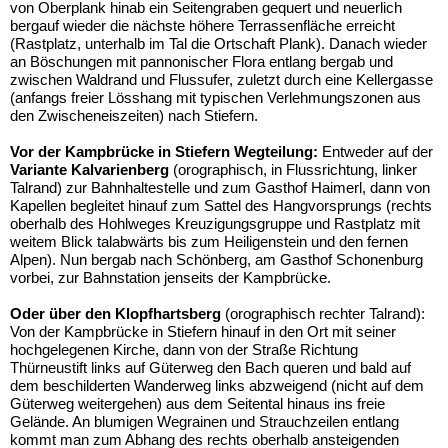
von Oberplank hinab ein Seitengraben gequert und neuerlich
bergauf wieder die nächste höhere Terrassenfläche erreicht
(Rastplatz, unterhalb im Tal die Ortschaft Plank). Danach wieder
an Böschungen mit pannonischer Flora entlang bergab und
zwischen Waldrand und Flussufer, zuletzt durch eine Kellergasse
(anfangs freier Lösshang mit typischen Verlehmungszonen aus
den Zwischeneiszeiten) nach Stiefern.
Vor der Kampbrücke in Stiefern Wegteilung:
Entweder auf der
Variante Kalvarienberg
(orographisch, in Flussrichtung, linker
Talrand) zur Bahnhaltestelle und zum Gasthof Haimerl, dann von
Kapellen begleitet hinauf zum Sattel des Hangvorsprungs (rechts
oberhalb des Hohlweges Kreuzigungsgruppe und Rastplatz mit
weitem Blick talabwärts bis zum Heiligenstein und den fernen
Alpen). Nun bergab nach Schönberg, am Gasthof Schonenburg
vorbei, zur Bahnstation jenseits der Kampbrücke.
Oder über den Klopfhartsberg
(orographisch rechter Talrand):
Von der Kampbrücke in Stiefern hinauf in den Ort mit seiner
hochgelegenen Kirche, dann von der Straße Richtung
Thürneustift links auf Güterweg den Bach queren und bald auf
dem beschilderten Wanderweg links abzweigend (nicht auf dem
Güterweg weitergehen) aus dem Seitental hinaus ins freie
Gelände. An blumigen Wegrainen und Strauchzeilen entlang
kommt man zum Abhang des rechts oberhalb ansteigenden