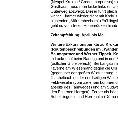
(Neapel-Krokus / Crocus purpureus) sic
Gasthaus muss man leider links entlang
Güterweg abzweigt. Dieser führt gleic
weiter – immer wieder dicht mit Krok
blühenden „Märzenbechern“ (Frühlings
geht es vom freien Höhenrücken hinab 
Zeitempfehlung: April bis Mai
Weitere Exkursionspunkte zu Krok
(Routenbeschreibungen im „Wandere
Baumgartner und Werner Tippelt, Kra
In Lackenhof beim Ranegg und in den 
(östlicher Gipfelbereich). Bei Langau
Taverne am Wiesenrand gegen die Ois z
(gegenüber der großen Wildfütterung, hi
Taschelbach (in der nordseitigen Wiese
Feldwiesalm (vom Zellerrain kommend 
abseits des Fahrweges) und am Südwes
den Eisernen Herrgott). Ferner als h
Scheiblingstein und Herrenalm (Dürren