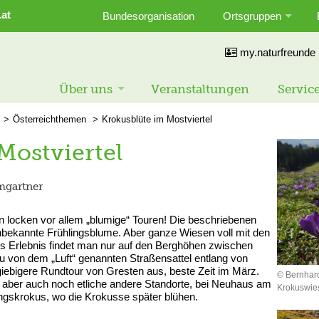
.at
Bundesorganisation
Ortsgruppen
my.naturfreunde
Über uns
Veranstaltungen
Servic
Österreichthemen
Krokusblüte im Mostviertel
Mostviertel
mgartner
 locken vor allem „blumige“ Touren! Die beschriebenen
nbekannte Frühlingsblume. Aber ganze Wiesen voll mit den
ses Erlebnis findet man nur auf den Berghöhen zwischen
 von dem „Luft“ genannten Straßensattel entlang von
ebigere Rundtour von Gresten aus, beste Zeit im März.
© Bernhar
es aber auch noch etliche andere Standorte, bei Neuhaus am
Krokuswie
ingskrokus, wo die Krokusse später blühen.