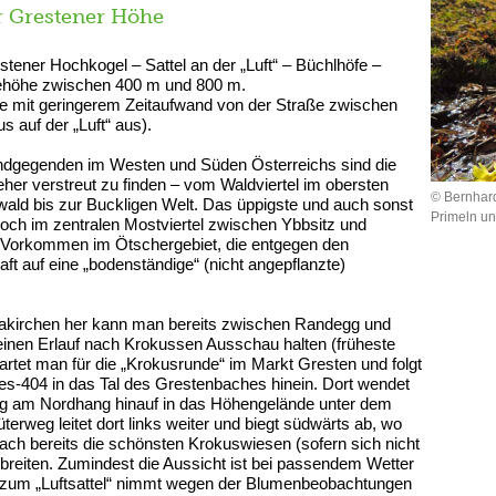
r Grestener Höhe
ener Hochkogel – Sattel an der „Luft“ – Büchlhöfe –
eehöhe zwischen 400 m und 800 m.
te mit geringerem Zeitaufwand von der Straße zwischen
 auf der „Luft“ aus).
ndgegenden im Westen und Süden Österreichs sind die
er verstreut zu finden – vom Waldviertel im obersten
© Bernhar
wald bis zur Buckligen Welt. Das üppigste und auch sonst
Primeln u
edoch im zentralen Mostviertel zwischen Ybbsitz und
Vorkommen im Ötschergebiet, die entgegen den
 auf eine „bodenständige“ (nicht angepflanzte)
inakirchen her kann man bereits zwischen Randegg und
einen Erlauf nach Krokussen Ausschau halten (früheste
artet man für die „Krokusrunde“ im Markt Gresten und folgt
-404 in das Tal des Grestenbaches hinein. Dort wendet
ung am Nordhang hinauf in das Höhengelände unter dem
rweg leitet dort links weiter und biegt südwärts ab, wo
ch bereits die schönsten Krokuswiesen (sofern sich nicht
sbreiten. Zumindest die Aussicht ist bei passendem Wetter
eg zum „Luftsattel“ nimmt wegen der Blumenbeobachtungen