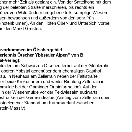
her mehr Zeit als geplant ein. Von der Sattelhöhe mit dem
 der belebten Straße marschieren, bis rechts ein
h über von Waldrändern umgebene teils sumpfige Wiesen
ussen bewachsen und außerdem von den sehr früh
knotenblumen). An den Höfen Ober- und Unterbichl vorbei
in den Markt Gresten.
usvorkommen im Ötschergebiet
rlebnis Ötscher Ybbstaler Alpen“ von B.
l-Verlag):
Mulden am Schwarzen Ötscher, ferner auf der Gföhleralm
 im oberen Ybbstal gegenüber dem ehemaligen Gasthof
u. In Neuhaus am Zellerrain neben der Faltlstraße
er beide Krokusarten) und weiter Richtung Zellerrain in
nmulde bei der Gaminger Ortsinformation). Auf der
in der Wiesenmulde vor der Feldwiesalm südwärts
trücken der Gemeindealpe (Anstieg vom Zellerrain über
öchstgelegener Standort am Kammverlauf zwischen
stein-Massiv).