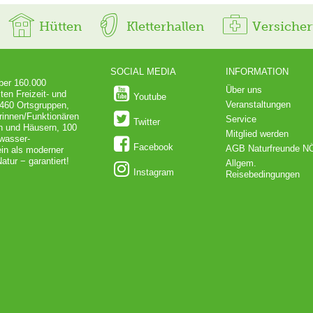
Hütten
Kletterhallen
Versiche
SOCIAL MEDIA
INFORMATION
über 160.000
Über uns
ten Freizeit- und
Youtube
Veranstaltungen
 460 Ortsgruppen,
rinnen/Funktionären
Service
Twitter
en und Häusern, 100
Mitglied werden
dwasser-
Facebook
AGB Naturfreunde N
in als moderner
atur − garantiert!
Allgem.
Instagram
Reisebedingungen