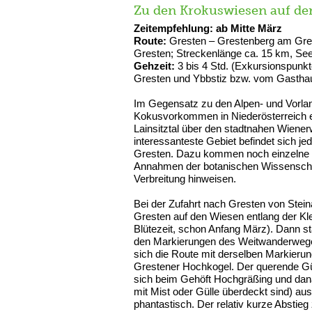
Zu den Krokuswiesen auf de
Zeitempfehlung: ab Mitte März
Route:
Gresten – Grestenberg am Grest
Gresten; Streckenlänge ca. 15 km, S
Gehzeit:
3 bis 4 Std. (Exkursionspunk
Gresten und Ybbstiz bzw. vom Gasthaus
Im Gegensatz zu den Alpen- und Vorla
Kokusvorkommen in Niederösterreich eh
Lainsitztal über den stadtnahen Wiener
interessanteste Gebiet befindet sich j
Gresten. Dazu kommen noch einzelne 
Annahmen der botanischen Wissenschaft
Verbreitung hinweisen.
Bei der Zufahrt nach Gresten von Ste
Gresten auf den Wiesen entlang der Kl
Blütezeit, schon Anfang März). Dann st
den Markierungen des Weitwanderweges
sich die Route mit derselben Markier
Grestener Hochkogel. Der querende Güte
sich beim Gehöft Hochgräßing und dana
mit Mist oder Gülle überdeckt sind) au
phantastisch. Der relativ kurze Absti