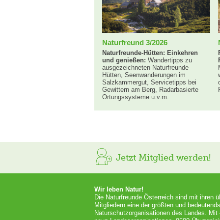
Naturfreund 3/2026
Naturfreunde-Hütten: Einkehren
und genießen:
Wandertipps zu
ausgezeichneten Naturfreunde
Hütten, Seenwanderungen im
Salzkammergut, Servicetipps bei
Gewittern am Berg, Radarbasierte
Ortungssysteme u.v.m.
Jetzt Mitglied werden!
Wir leben Natur!
Die Naturfreunde Österreich sind mit ihren 
Mitgliedern eine der größten und bedeutends
Naturschutzorganisationen des Landes. Mit