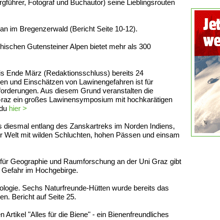
Bergführer, Fotograf und Buchautor) seine Lieblingsrouten
an im Bregenzerwald (Bericht Seite 10-12).
chischen Gutensteiner Alpen bietet mehr als 300
.
is Ende März (Redaktionsschluss) bereits 24
en und Einschätzen von Lawinengefahren ist für
sforderungen. Aus diesem Grund veranstalten die
Graz ein großes Lawinensymposium mit hochkarätigen
 du
hier >
uns diesmal entlang des Zanskartreks im Norden Indiens,
r Welt mit wilden Schluchten, hohen Pässen und einsam
tut für Geographie und Raumforschung an der Uni Graz gibt
e Gefahr im Hochgebirge.
ologie. Sechs Naturfreunde-Hütten wurde bereits das
n. Bericht auf Seite 25.
Artikel "Alles für die Biene" - ein Bienenfreundliches