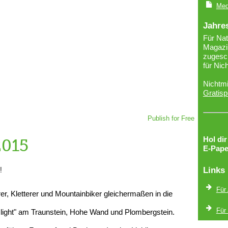
Med
Jahre
Für Nat
Magazin
zugesch
für Nic
Nichtmi
Gratisp
Publish for Free
Hol di
2015
E-Pape
!
Links
Für
r, Kletterer und Mountainbiker gleichermaßen in die
Für
 light" am Traunstein, Hohe Wand und Plombergstein.