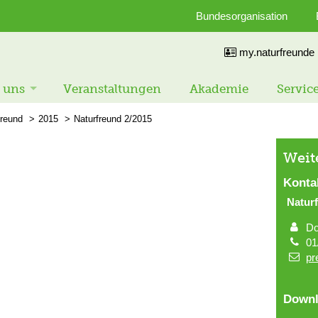
Bundesorganisation
my.naturfreunde
 uns
Veranstaltungen
Akademie
Servic
freund
2015
Naturfreund 2/2015
Weit
Konta
Natur
Do
01
pr
Downl