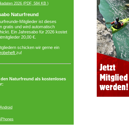
iadaten 2026
(PDF, 584 KB )
sabo Naturfreund
urfreunde-Mitglieder ist dieses
 gratis und wird automatisch
ickt. Ein Jahresabo für 2026 kostet
htmitglieder 20,00 €.
tgliedern schicken wir gerne ein
robeheft
zu!
r den Naturfreund als kostenloses
r:
 Android
 iPhones