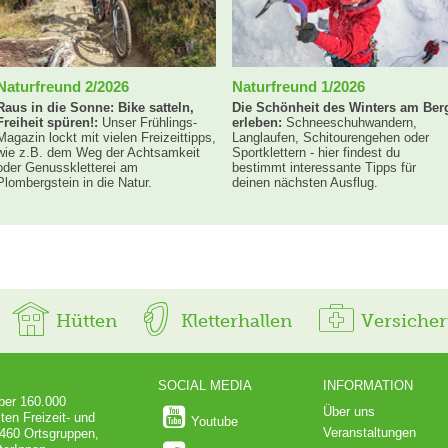
Naturfreund 2/2026
Naturfreund 1/2026
Raus in die Sonne: Bike satteln,
Die Schönheit des Winters am Ber
Freiheit spüren!:
Unser Frühlings-
erleben:
Schneeschuhwandern,
Magazin lockt mit vielen Freizeittipps,
Langlaufen, Schitourengehen oder
wie z.B. dem Weg der Achtsamkeit
Sportklettern - hier findest du
oder Genusskletterei am
bestimmt interessante Tipps für
Plombergstein in die Natur.
deinen nächsten Ausflug.
Hütten
Kletterhallen
Versiche
SOCIAL MEDIA
INFORMATION
über 160.000
Über uns
ten Freizeit- und
Youtube
Veranstaltungen
 460 Ortsgruppen,