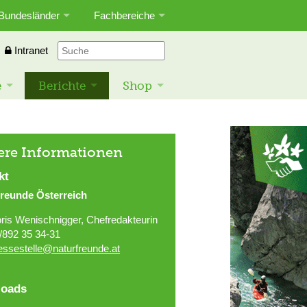
Bundesländer
Fachbereiche
Intranet
e
Berichte
Shop
ere Informationen
kt
freunde Österreich
ris Wenischnigger, Chefredakteurin
/892 35 34-31
essestelle@naturfreunde.at
oads