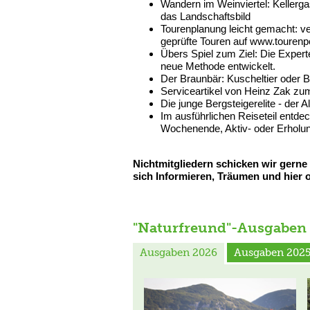
Wandern im Weinviertel: Kellerg
das Landschaftsbild
Tourenplanung leicht gemacht: ve
geprüfte Touren auf www.tourenpo
Übers Spiel zum Ziel: Die Expert
neue Methode entwickelt.
Der Braunbär: Kuscheltier oder B
Serviceartikel von Heinz Zak zu
Die junge Bergsteigerelite - der 
Im ausführlichen Reiseteil entdec
Wochenende, Aktiv- oder Erholun
Nichtmitgliedern schicken wir gerne
sich Informieren, Träumen und hier o
"Naturfreund"-Ausgaben
Ausgaben 2026
Ausgaben 202