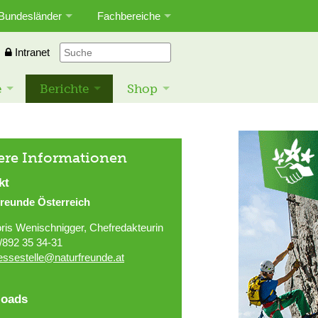
Bundesländer
Fachbereiche
Intranet
e
Berichte
Shop
ere Informationen
kt
freunde Österreich
ris Wenischnigger, Chefredakteurin
/892 35 34-31
essestelle@naturfreunde.at
oads