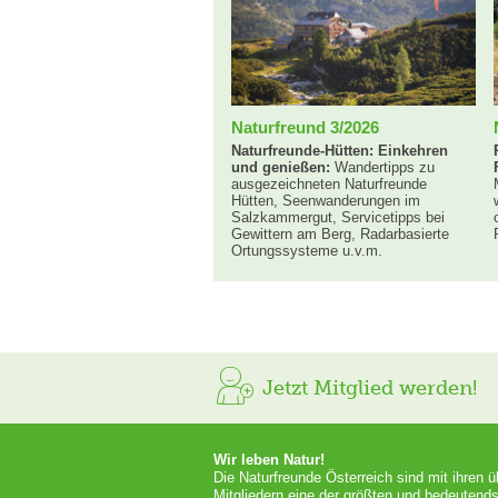
Naturfreund 3/2026
Naturfreunde-Hütten: Einkehren
und genießen:
Wandertipps zu
ausgezeichneten Naturfreunde
Hütten, Seenwanderungen im
Salzkammergut, Servicetipps bei
Gewittern am Berg, Radarbasierte
Ortungssysteme u.v.m.
Jetzt Mitglied werden!
Wir leben Natur!
Die Naturfreunde Österreich sind mit ihren 
Mitgliedern eine der größten und bedeutends