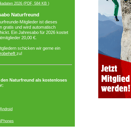
iadaten 2026
(PDF, 584 KB )
sabo Naturfreund
urfreunde-Mitglieder ist dieses
 gratis und wird automatisch
ickt. Ein Jahresabo für 2026 kostet
htmitglieder 20,00 €.
tgliedern schicken wir gerne ein
robeheft
zu!
r den Naturfreund als kostenloses
r:
 Android
 iPhones