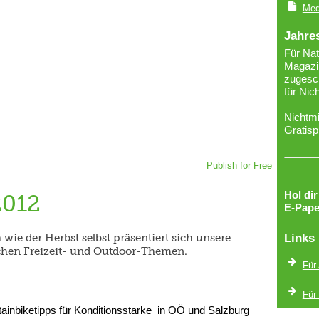
Med
Jahre
Für Nat
Magazin
zugesch
für Nic
Nichtmi
Gratisp
Publish for Free
Hol di
2012
E-Pape
ie der Herbst selbst präsentiert sich unsere
Links
ichen Freizeit- und Outdoor-Themen.
Für
Für
tainbiketipps für Konditionsstarke in OÖ und Salzburg