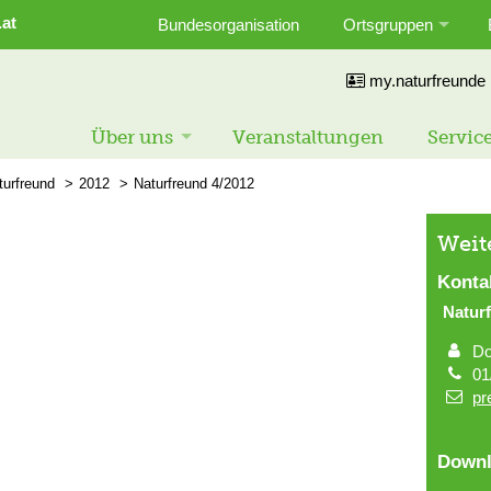
.at
Bundesorganisation
Ortsgruppen
my.naturfreunde
Über uns
Veranstaltungen
Servic
urfreund
2012
Naturfreund 4/2012
Weit
Konta
Natur
Do
01
pr
Downl