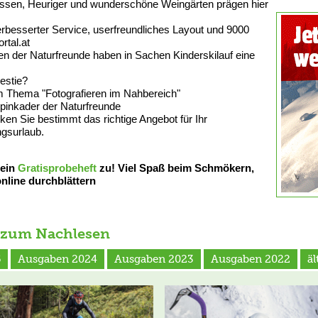
assen, Heuriger und wunderschöne Weingärten prägen hier
rbesserter Service, userfreundliches Layout und 9000
rtal.at
en der Naturfreunde haben in Sachen Kinderskilauf eine
estie?
m Thema "Fotografieren im Nahbereich"
Alpinkader der Naturfreunde
ken Sie bestimmt das richtige Angebot für Ihr
gsurlaub.
 ein
Gratisprobeheft
zu! Viel Spaß beim Schmökern,
nline durchblättern
 zum Nachlesen
5
Ausgaben 2024
Ausgaben 2023
Ausgaben 2022
ä