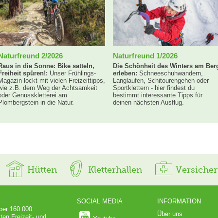
Naturfreund 2/2026
Naturfreund 1/2026
Raus in die Sonne: Bike satteln,
Die Schönheit des Winters am Ber
Freiheit spüren!:
Unser Frühlings-
erleben:
Schneeschuhwandern,
Magazin lockt mit vielen Freizeittipps,
Langlaufen, Schitourengehen oder
wie z.B. dem Weg der Achtsamkeit
Sportklettern - hier findest du
oder Genusskletterei am
bestimmt interessante Tipps für
Plombergstein in die Natur.
deinen nächsten Ausflug.
Hütten
Kletterhallen
Versiche
SOCIAL MEDIA
INFORMATION
über 160.000
Über uns
ten Freizeit- und