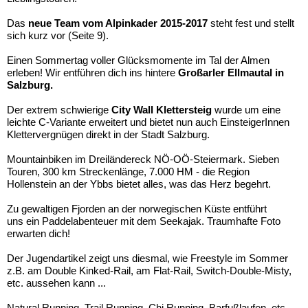
Das
neue Team vom Alpinkader 2015-2017
steht fest und stellt
sich kurz vor (Seite 9).
Einen Sommertag voller Glücksmomente im Tal der Almen
erleben! Wir entführen dich ins hintere
Großarler Ellmautal in
Salzburg.
Der extrem schwierige
City Wall Klettersteig
wurde um eine
leichte C-Variante erweitert und bietet nun auch EinsteigerInnen
Klettervergnügen direkt in der Stadt Salzburg.
Mountainbiken im Dreiländereck NÖ-OÖ-Steiermark. Sieben
Touren, 300 km Streckenlänge, 7.000 HM - die Region
Hollenstein an der Ybbs bietet alles, was das Herz begehrt.
Zu gewaltigen Fjorden an der norwegischen Küste entführt
uns ein Paddelabenteuer mit dem Seekajak. Traumhafte Foto
erwarten dich!
Der Jugendartikel zeigt uns diesmal, wie Freestyle im Sommer
z.B. am Double Kinked-Rail, am Flat-Rail, Switch-Double-Misty,
etc. aussehen kann ...
Natural Running, Trail Running, Chi Running, Barfußlaufen, etc.