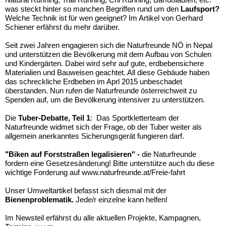
was steckt hinter so manchen Begriffen rund um den
Laufsport?
Welche Technik ist für wen geeignet? Im Artikel von Gerhard
Schiener erfährst du mehr darüber.
Seit zwei Jahren engagieren sich die Naturfreunde NÖ in Nepal
und unterstützen die Bevölkerung mit dem Aufbau von Schulen
und Kindergärten. Dabei wird sehr auf gute, erdbebensichere
Materialien und Bauweisen geachtet. All diese Gebäude haben
das schreckliche Erdbeben im Aprl 2015 unbeschadet
überstanden. Nun rufen die Naturfreunde österreichweit zu
Spenden auf, um die Bevölkerung intensiver zu unterstützen.
Die
Tuber-Debatte, Teil 1
: Das Sportkletterteam der
Naturfreunde widmet sich der Frage, ob der Tuber weiter als
allgemein anerkanntes Sicherungsgerät fungieren darf.
"Biken auf Forststraßen legalisieren" -
die Naturfreunde
fordern eine Gesetzesänderung! Bitte unterstütze auch du diese
wichtige Forderung auf www.naturfreunde.at/Freie-fahrt
Unser Umweltartikel befasst sich diesmal mit der
Bienenproblematik.
Jede/r einzelne kann helfen!
Im Newsteil erfährst du alle aktuellen Projekte, Kampagnen,